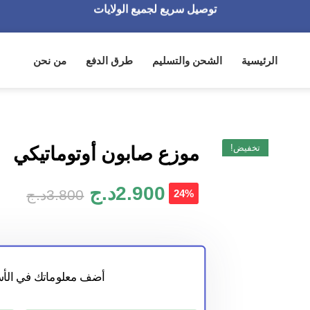
نفخر بأكثر من 3000 مشتري سعيد
أطلب الآن والدفع فقط عند استلام المنتج
الرئيسية
الشحن والتسليم
طرق الدفع
من نحن
تخفيض!
موزع صابون أوتوماتيكي
2.900
د.ج
3.800
د.ج
24%
أضف معلوماتك في الأس