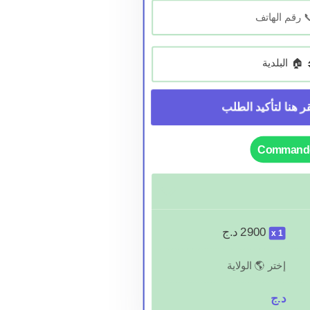
Commande
2900
د.ج
1
إختر 🌎 الولاية
د.ج