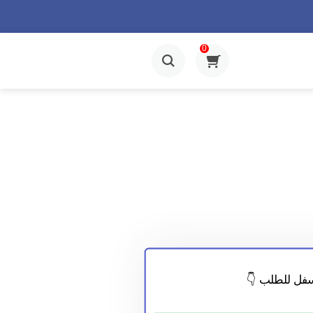
0
فل للطلب 👇